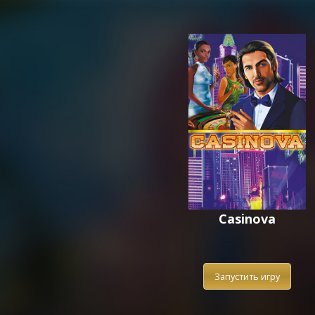
Casinova
Запустить игру