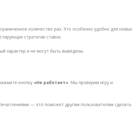
граниченное количество раз. Это особенно удобно для новых
естирующих стратегии ставок.
й характер и не могут быть выведены.
 нажмите кнопку
«Не работает»
. Мы проверим игру и
печатлениями — это поможет другим пользователям сделать