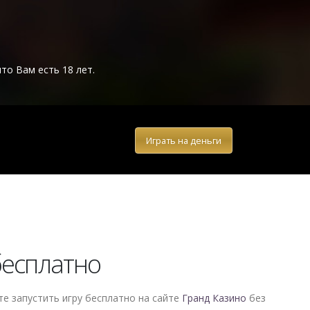
то Вам есть 18 лет.
Играть на деньги
бесплатно
е запустить игру бесплатно на сайте
Гранд Казино
без