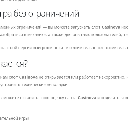
гра без ограничений
еменных ограничений — вы можете запускать слот
Casinova
нео
разобраться в механике, а также для опытных пользователей, т
сплатной версии выигрыши носят исключительно ознакомительны
кается?
инам слот
Casinova
не открывается или работает некорректно,
устранить технические неполадки.
вы можете оставить свою оценку слота
Casinova
и поделиться в
ательной игры!