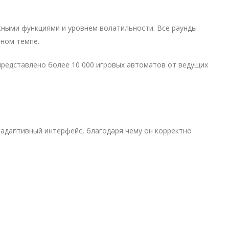
сными функциями и уровнем волатильности. Все раунды
бном темпе.
редставлено более 10 000 игровых автоматов от ведущих
адаптивный интерфейс, благодаря чему он корректно