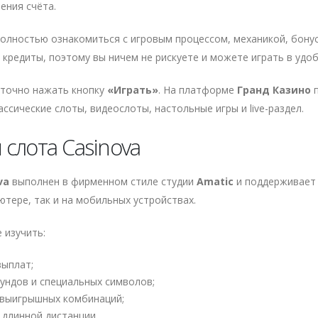
ения счёта.
олностью ознакомиться с игровым процессом, механикой, бону
 кредиты, поэтому вы ничем не рискуете и можете играть в удо
аточно нажать кнопку
«Играть»
. На платформе
Гранд Казино
п
ссические слоты, видеослоты, настольные игры и live-раздел.
слота Casinova
va
выполнен в фирменном стиле студии
Amatic
и поддерживает 
ютере, так и на мобильных устройствах.
 изучить:
выплат;
ундов и специальных символов;
 выигрышных комбинаций;
 длинной дистанции.