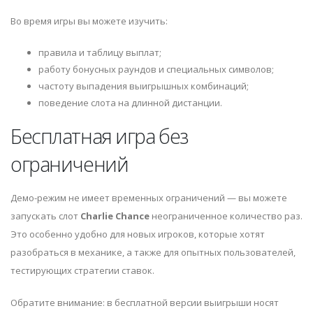
Во время игры вы можете изучить:
правила и таблицу выплат;
работу бонусных раундов и специальных символов;
частоту выпадения выигрышных комбинаций;
поведение слота на длинной дистанции.
Бесплатная игра без
ограничений
Демо-режим не имеет временных ограничений — вы можете
запускать слот
Charlie Chance
неограниченное количество раз.
Это особенно удобно для новых игроков, которые хотят
разобраться в механике, а также для опытных пользователей,
тестирующих стратегии ставок.
Обратите внимание: в бесплатной версии выигрыши носят