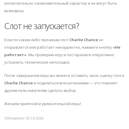
исключительно ознакомительный характер и не могут быть
выведены.
Слот не запускается?
Если по каким-либо причинам слот
Charlie Chance
не
открывается или работает некорректно, нажмите кнопку
«Не
работает»
. Мы проверим игру и постараемся оперативно
устранить технические неполадки.
После завершения игры вы можете оставить свою оценку слота
Charlie Chance
и поделиться впечатлениями — это поможет
другим пользователям сделать выбор.
Желаем приятной и увлекательной игры!
Обновлено:
03.10.2024