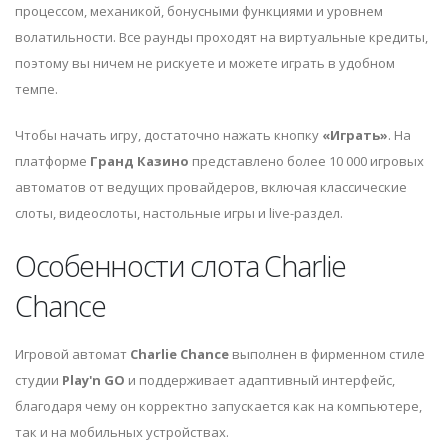
процессом, механикой, бонусными функциями и уровнем
волатильности. Все раунды проходят на виртуальные кредиты,
поэтому вы ничем не рискуете и можете играть в удобном
темпе.
Чтобы начать игру, достаточно нажать кнопку
«Играть»
. На
платформе
Гранд Казино
представлено более 10 000 игровых
автоматов от ведущих провайдеров, включая классические
слоты, видеослоты, настольные игры и live-раздел.
Особенности слота Charlie
Chance
Игровой автомат
Charlie Chance
выполнен в фирменном стиле
студии
Play'n GO
и поддерживает адаптивный интерфейс,
благодаря чему он корректно запускается как на компьютере,
так и на мобильных устройствах.