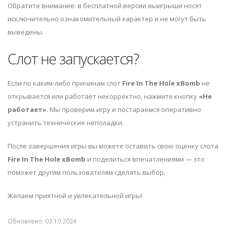
Обратите внимание: в бесплатной версии выигрыши носят
исключительно ознакомительный характер и не могут быть
выведены.
Слот не запускается?
Если по каким-либо причинам слот
Fire In The Hole xBomb
не
открывается или работает некорректно, нажмите кнопку
«Не
работает»
. Мы проверим игру и постараемся оперативно
устранить технические неполадки.
После завершения игры вы можете оставить свою оценку слота
Fire In The Hole xBomb
и поделиться впечатлениями — это
поможет другим пользователям сделать выбор.
Желаем приятной и увлекательной игры!
Обновлено:
03.10.2024