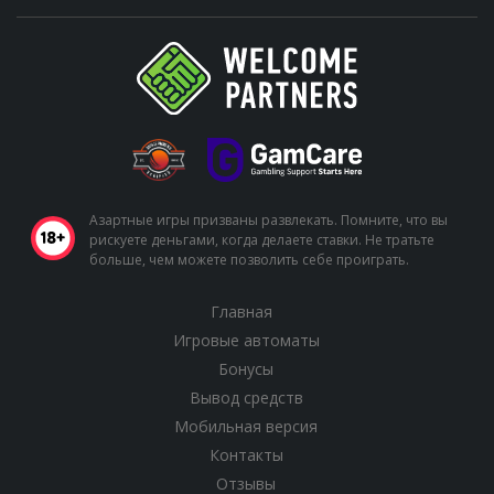
Азартные игры призваны развлекать. Помните, что вы
рискуете деньгами, когда делаете ставки. Не тратьте
больше, чем можете позволить себе проиграть.
Главная
Игровые автоматы
Бонусы
Вывод средств
Мобильная версия
Контакты
Отзывы