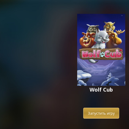
Wolf Cub
Запустить игру