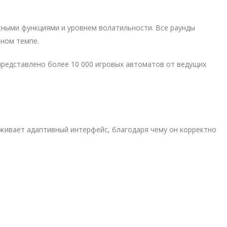
сными функциями и уровнем волатильности. Все раунды
бном темпе.
редставлено более 10 000 игровых автоматов от ведущих
живает адаптивный интерфейс, благодаря чему он корректно