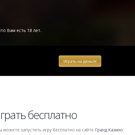
то Вам есть 18 лет.
Играть на деньги
играть бесплатно
 можете запустить игру бесплатно на сайте
Гранд Казино