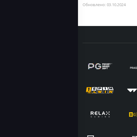
Обновлено:
03.10.2024