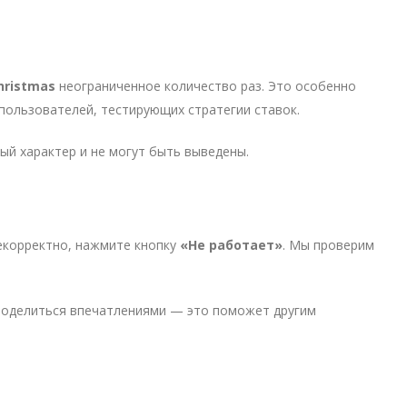
hristmas
неограниченное количество раз. Это особенно
 пользователей, тестирующих стратегии ставок.
й характер и не могут быть выведены.
екорректно, нажмите кнопку
«Не работает»
. Мы проверим
поделиться впечатлениями — это поможет другим