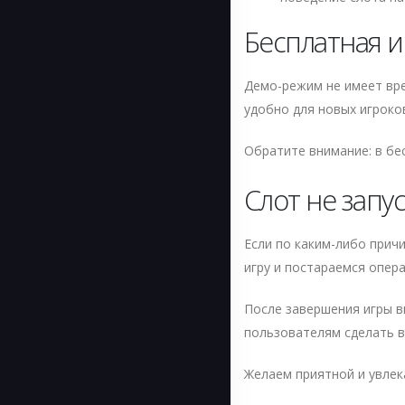
Бесплатная и
Демо-режим не имеет вр
удобно для новых игроко
Обратите внимание: в бе
Слот не запус
Если по каким-либо прич
игру и постараемся опер
После завершения игры 
пользователям сделать 
Желаем приятной и увлек