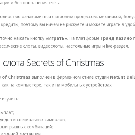
ации и без пополнения счёта.
олностью ознакомиться с игровым процессом, механикой, бону
 кредиты, поэтому вы ничем не рискуете и можете играть в удо
аточно нажать кнопку
«Играть»
. На платформе
Гранд Казино
п
ссические слоты, видеослоты, настольные игры и live-раздел.
слота Secrets of Christmas
s of Christmas
выполнен в фирменном стиле студии
NetEnt Del
 как на компьютере, так и на мобильных устройствах.
 изучить:
выплат;
ундов и специальных символов;
 выигрышных комбинаций;
 длинной дистанции.