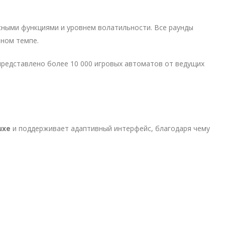
сными функциями и уровнем волатильности. Все раунды
бном темпе.
редставлено более 10 000 игровых автоматов от ведущих
uxe
и поддерживает адаптивный интерфейс, благодаря чему