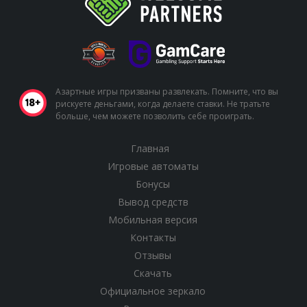
Азартные игры призваны развлекать. Помните, что вы
рискуете деньгами, когда делаете ставки. Не тратьте
больше, чем можете позволить себе проиграть.
Главная
Игровые автоматы
Бонусы
Вывод средств
Мобильная версия
Контакты
Отзывы
Скачать
Официальное зеркало