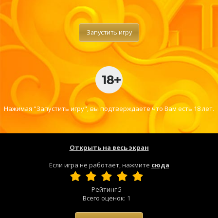
Запустить игру
Нажимая "Запустить игру", вы подтверждаете что Вам есть 18 лет.
Открыть на весь экран
Если игра не работает, нажмите
сюда
Рейтинг
5
Всего оценок:
1