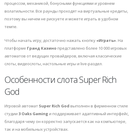
процессом, механикой, бонусными функциями и уровнем
волатильности. Все раунды проходят на виртуальные кредиты,
поэтому вы ничем не рискуете и можете играть в удобном
темпе.
Чтобы начать игру, достаточно нажать кнопку
«Играть»
. На
платформе
Гранд Казино
представлено более 10 000 игровых
автоматов от ведущих провайдеров, включая классические
слоты, видеослоты, настольные игры и live-раздел.
Особенности слота Super Rich
God
Игровой автомат
Super Rich God
выполнен в фирменном стиле
студии
3 Oaks Gaming
и поддерживает адаптивный интерфейс,
благодаря чему он корректно запускается как на компьютере,
так и на мобильных устройствах.